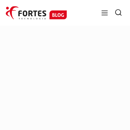

Patrícia Capistrano