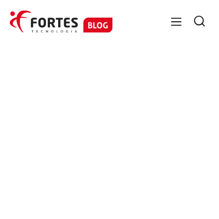

GESTÃO DE PESSOAS
Terceirização: 7 riscos trabalhistas
que o DP precisa evitar
Terceirização exige gestão. Veja os principais riscos