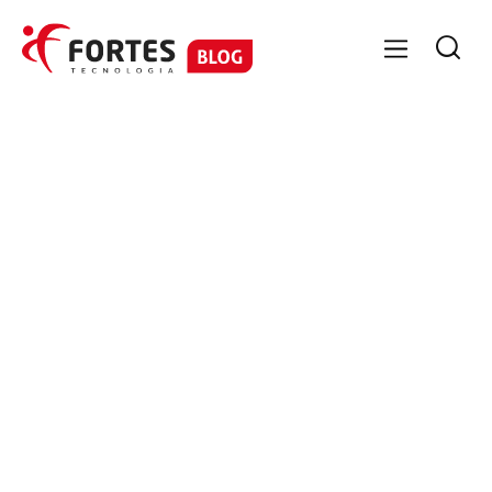

GESTÃO CONTÁBIL
Simples Nacional na Reforma
Tributária: como escolher o melhor
regime em 2027