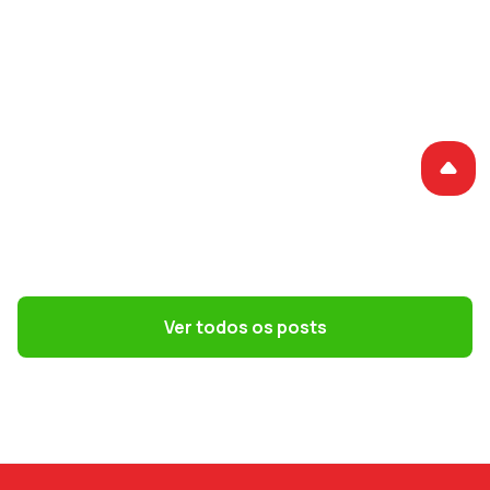
GESTÃO DE PESSOAS
Convenções coletivas e dissídios: o que
o DP precisa saber
Ver todos os posts