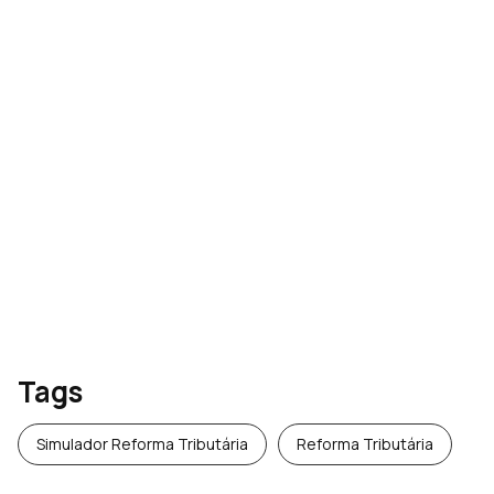
Reforma Tributária no
Fortes Fiscal: como o
simulador da Fortes
Tecnologia projeta IBS e CBS
Tags
Simulador Reforma Tributária
Reforma Tributária