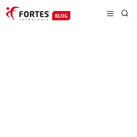

FORTES PESSOAL