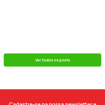
GESTÃO DE PESSOAS
Terceirização: 7 riscos trabalhistas que o
DP precisa evitar
Ver todos os posts
Cadastre-se na nossa newsletter e