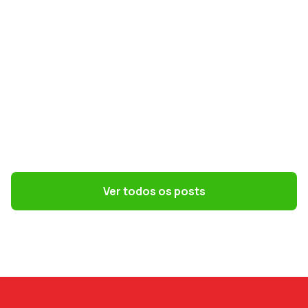
GESTÃO DE PESSOAS
Terceirização: 7 riscos trabalhistas que o
DP precisa evitar
Ver todos os posts