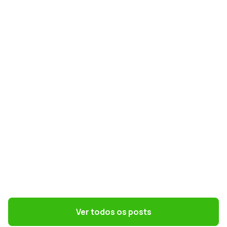
GESTÃO DE PESSOAS
Terceirização: 7 riscos trabalhistas que o
DP precisa evitar
GESTÃO CONTÁBIL
Simples Nacional na Reforma Tributária:
como escolher o melhor regime em 2027
Ver todos os posts