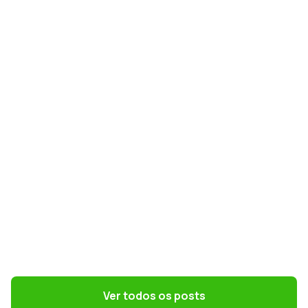
GESTÃO CONTÁBIL
Simples Nacional na Reforma Tributária:
como escolher o melhor regime em 2027
GESTÃO DE PESSOAS
Convenções coletivas e dissídios: o que
o DP precisa saber
Ver todos os posts