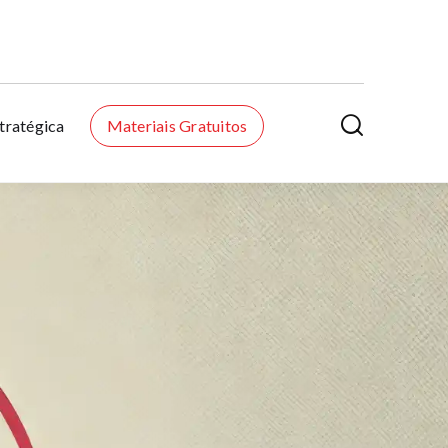

tratégica
Materiais Gratuitos