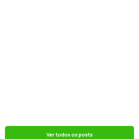
GESTÃO DE PESSOAS
NR-1 e riscos psicossociais: como
preparar RH e DP para a nova norma
GESTÃO DE PESSOAS
Terceirização: 7 riscos trabalhistas que o
DP precisa evitar
Ver todos os posts