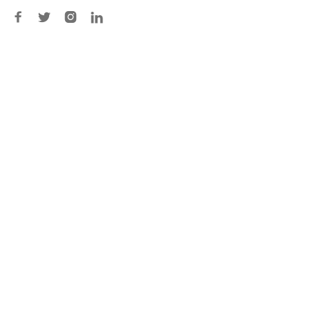



