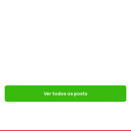
GESTÃO DE PESSOAS
Terceirização: 7 riscos trabalhistas que o
DP precisa evitar
Ver todos os posts