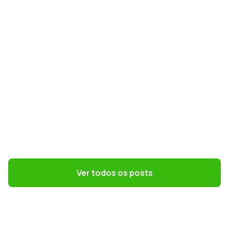
GESTÃO CONTÁBIL
Simples Nacional na Reforma Tributária:
como escolher o melhor regime em 2027
Ver todos os posts