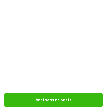
GESTÃO DE PESSOAS
NR-1 e riscos psicossociais: como
preparar RH e DP para a nova norma
GESTÃO DE PESSOAS
Terceirização: 7 riscos trabalhistas que o
DP precisa evitar
Ver todos os posts