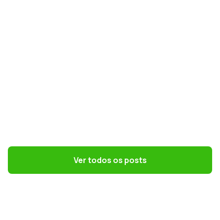
GESTÃO CONTÁBIL
Simples Nacional na Reforma Tributária:
como escolher o melhor regime em 2027
Ver todos os posts