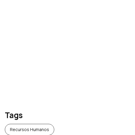
Desvendando o Custo por
Trabalhador: uma análise
detalhada
[Ebook] FGTS Digital:
entendendo tudo sobre a
nova plataforma
Tags
Recursos Humanos