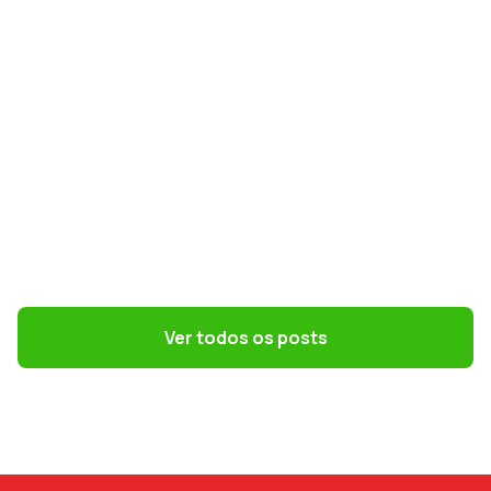
GESTÃO DE PESSOAS
Terceirização: 7 riscos trabalhistas que o
DP precisa evitar
Ver todos os posts