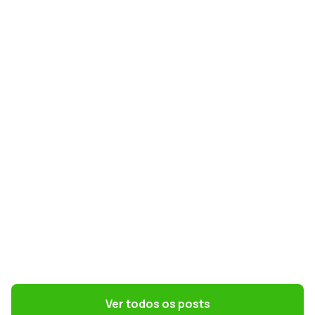
GESTÃO DE PESSOAS
Terceirização: 7 riscos trabalhistas que o
DP precisa evitar
GESTÃO CONTÁBIL
Simples Nacional na Reforma Tributária:
como escolher o melhor regime em 2027
Ver todos os posts