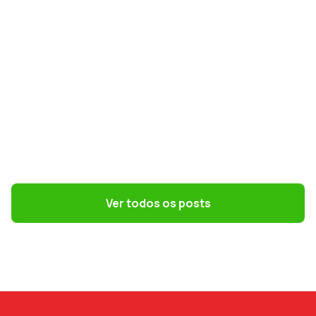
GESTÃO DE PESSOAS
Terceirização: 7 riscos trabalhistas que o
DP precisa evitar
Ver todos os posts