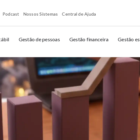
Podcast
Nossos Sistemas
Central de Ajuda
ábil
Gestão de pessoas
Gestão financeira
Gestão es