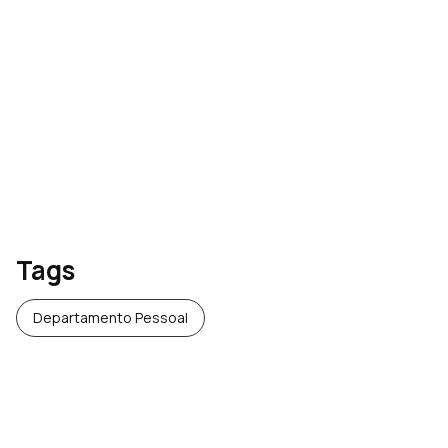
no IR após mudanças na
[Ebook] Substituição da
DIRF
DIRF: entenda a mudança
que impacta o Fiscal e o
Departamento Pessoal
Tags
Departamento Pessoal