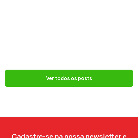
GESTÃO DE PESSOAS
Terceirização: 7 riscos trabalhistas que o
DP precisa evitar
Ver todos os posts
Cadastre-se na nossa newsletter e