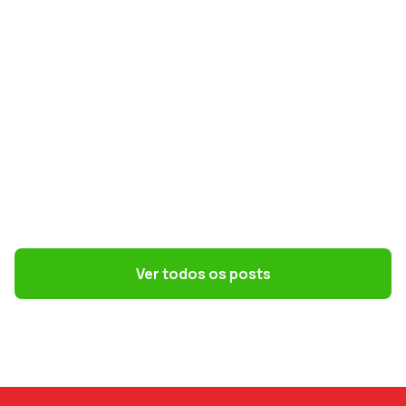
GESTÃO DE PESSOAS
Terceirização: 7 riscos trabalhistas que o
DP precisa evitar
Ver todos os posts