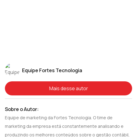
novo tipo de contratação
Controle de banco de horas: como deve ser
feito?
Auxílio-reclusão: direito trabalhista e
previdenciário do preso
Equipe Fortes Tecnologia
Mais desse autor
Sobre o Autor:
Equipe de marketing da Fortes Tecnologia. O time de
marketing da empresa está constantemente analisando e
produzindo os melhores conteúdos sobre o gestão contábil,