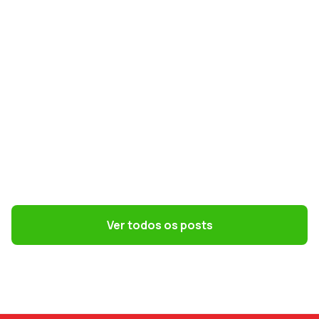
GESTÃO CONTÁBIL
Simples Nacional na Reforma Tributária:
como escolher o melhor regime em 2027
Ver todos os posts