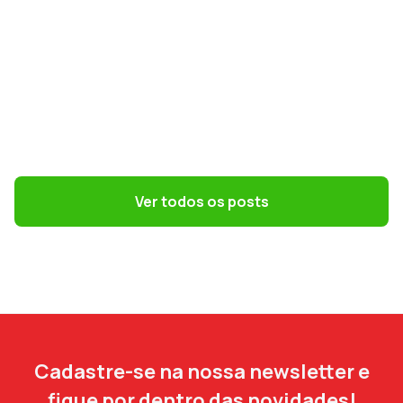
GESTÃO DE PESSOAS
Terceirização: 7 riscos trabalhistas que o
DP precisa evitar
Ver todos os posts
Cadastre-se na nossa newsletter e
fique por dentro das novidades!