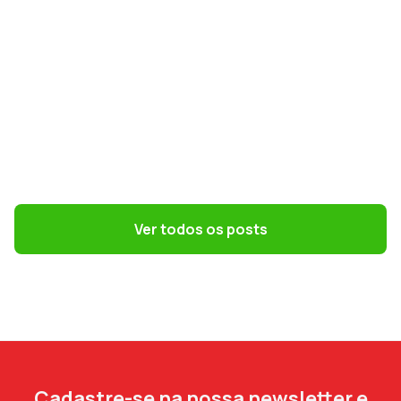
GESTÃO DE PESSOAS
Terceirização: 7 riscos trabalhistas que o
DP precisa evitar
Ver todos os posts
Cadastre-se na nossa newsletter e