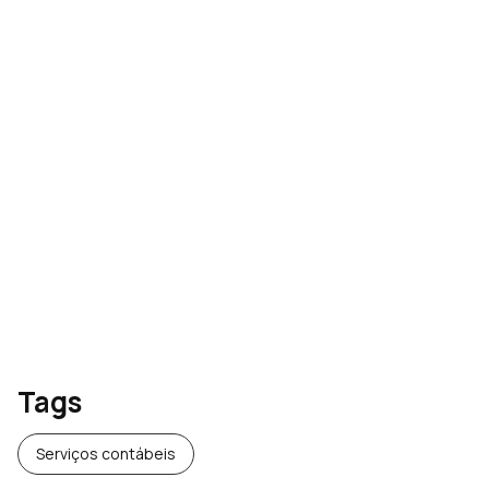
NR-1 e saúde mental: o
novo papel de RH e DP no
[Ebook] Substituição da
compliance
DIRF: entenda a mudança
que impacta o Fiscal e o
Departamento Pessoal
Tags
Serviços contábeis