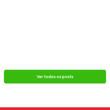
GESTÃO DE PESSOAS
Terceirização: 7 riscos trabalhistas que o
DP precisa evitar
Ver todos os posts