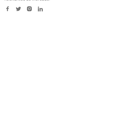



