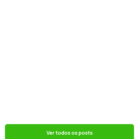
GESTÃO DE PESSOAS
NR-1 e riscos psicossociais: como
preparar RH e DP para a nova norma
GESTÃO DE PESSOAS
Terceirização: 7 riscos trabalhistas que o
DP precisa evitar
Ver todos os posts