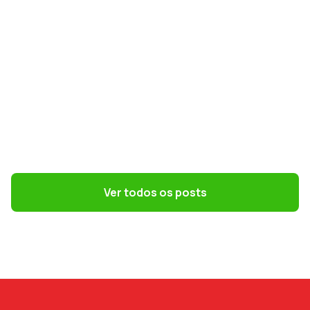
GESTÃO DE PESSOAS
Terceirização: 7 riscos trabalhistas que o
DP precisa evitar
Ver todos os posts