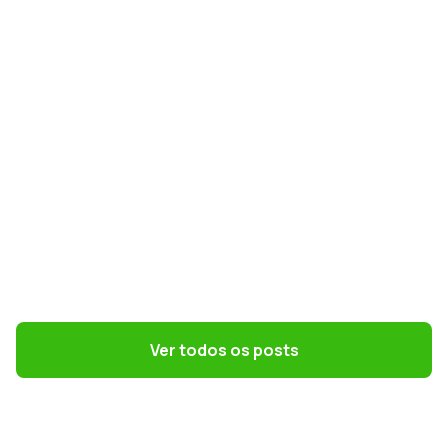
preparar RH e DP para a nova norma
GESTÃO DE PESSOAS
Terceirização: 7 riscos trabalhistas que o
DP precisa evitar
Ver todos os posts