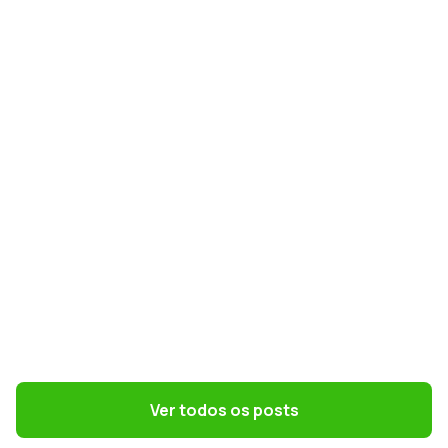
GESTÃO DE PESSOAS
NR-1 e riscos psicossociais: como
preparar RH e DP para a nova norma
GESTÃO DE PESSOAS
Terceirização: 7 riscos trabalhistas que o
DP precisa evitar
Ver todos os posts