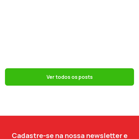
GESTÃO DE PESSOAS
Terceirização: 7 riscos trabalhistas que o
DP precisa evitar
Ver todos os posts
Cadastre-se na nossa newsletter e