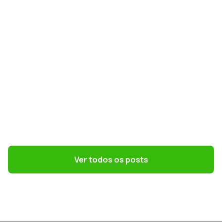
GESTÃO DE PESSOAS
Terceirização: 7 riscos trabalhistas que o
DP precisa evitar
Ver todos os posts