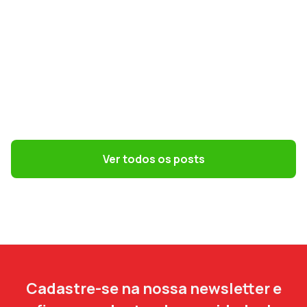
GESTÃO DE PESSOAS
Terceirização: 7 riscos trabalhistas que o
DP precisa evitar
Ver todos os posts
Cadastre-se na nossa newsletter e