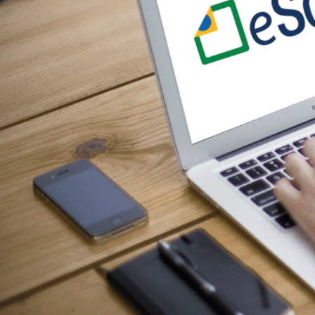
ESOCIAL

Luanna Araujo
5/10/2018
15/4