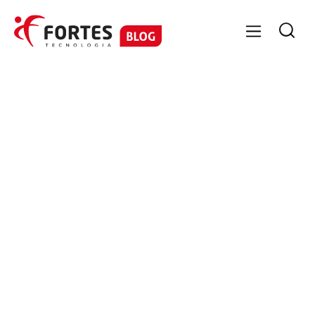

FORTES CONTÁBIL
Equipe Fortes Tecnologia
7/2/2017
15/4/2025