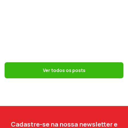
GESTÃO DE PESSOAS
Convenções coletivas e dissídios: o que
o DP precisa saber
Ver todos os posts
Cadastre-se na nossa newsletter e