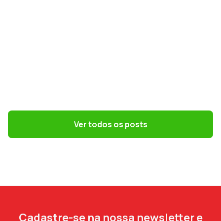
GESTÃO DE PESSOAS
Terceirização: 7 riscos trabalhistas que o
DP precisa evitar
Ver todos os posts
Cadastre-se na nossa newsletter e