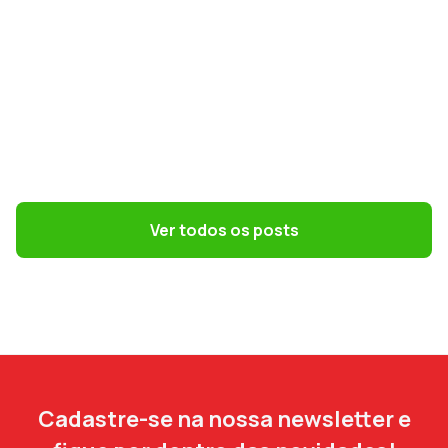
GESTÃO DE PESSOAS
Convenções coletivas e dissídios: o que
o DP precisa saber
Ver todos os posts
Cadastre-se na nossa newsletter e