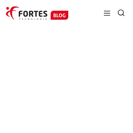

FORTES CONTÁBIL
Equipe Fortes Tecnologia
8/2/2017
15/4/2025