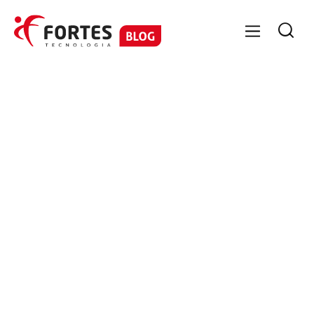

ESOCIAL