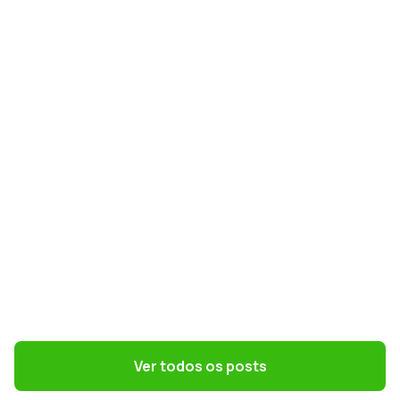
GESTÃO DE PESSOAS
NR-1 e riscos psicossociais: como
preparar RH e DP para a nova norma
GESTÃO DE PESSOAS
Terceirização: 7 riscos trabalhistas que o
DP precisa evitar
Ver todos os posts