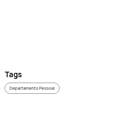
Plano de saúde no eSocial e
na Reinf: evite malha fina no
IR após mudanças na DIRF
Tags
Departamento Pessoal