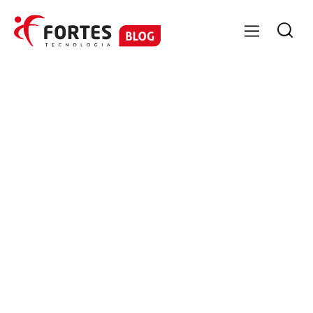

Mano Marques
7/9/2021
15/4/2025