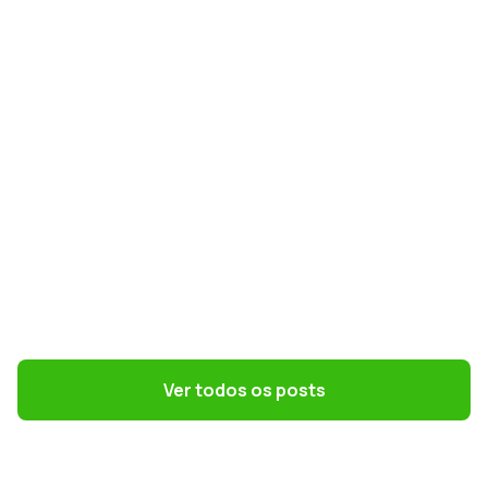
como escolher o melhor regime em 2027
GESTÃO DE PESSOAS
Convenções coletivas e dissídios: o que
o DP precisa saber
Ver todos os posts