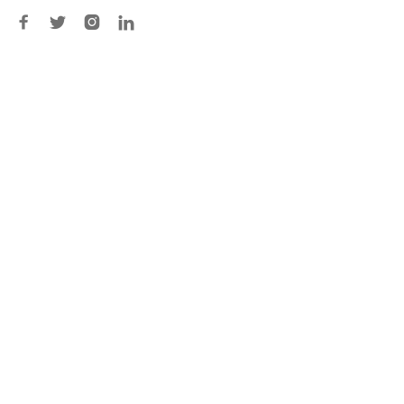



