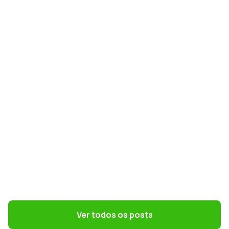
GESTÃO CONTÁBIL
Simples Nacional na Reforma Tributária:
como escolher o melhor regime em 2027
GESTÃO DE PESSOAS
Convenções coletivas e dissídios: o que
o DP precisa saber
Ver todos os posts