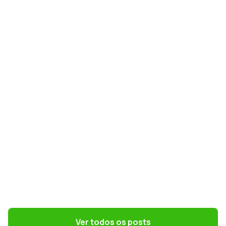
GESTÃO DE PESSOAS
NR-1 e riscos psicossociais: como
preparar RH e DP para a nova norma
GESTÃO DE PESSOAS
Terceirização: 7 riscos trabalhistas que o
DP precisa evitar
Ver todos os posts