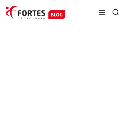

FORTES PESSOAL