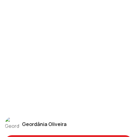
5 maiores erros que prejudicam sua gestão do
tempo no trabalho
Gestão financeira eficiente: 5 ações para
reduzir custos
Conciliação bancária: 4 dicas importantes para
sua empresa
Geordânia Oliveira