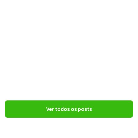
preparar RH e DP para a nova norma
GESTÃO DE PESSOAS
Terceirização: 7 riscos trabalhistas que o
DP precisa evitar
Ver todos os posts