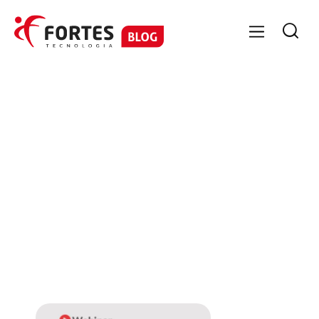

No items found.
No items
found.