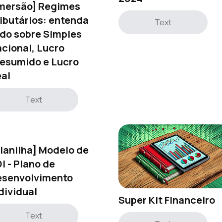
mersão] Regimes
ibutários: entenda
Text
do sobre Simples
cional, Lucro
esumido e Lucro
al
Text
lanilha] Modelo de
I - Plano de
esenvolvimento
dividual
Super Kit Financeiro
Text