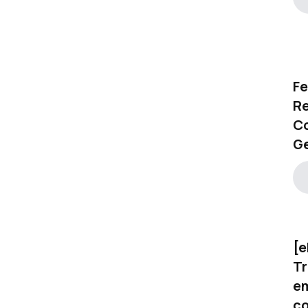
Fe
R
C
Ge
[e
Tr
em
c