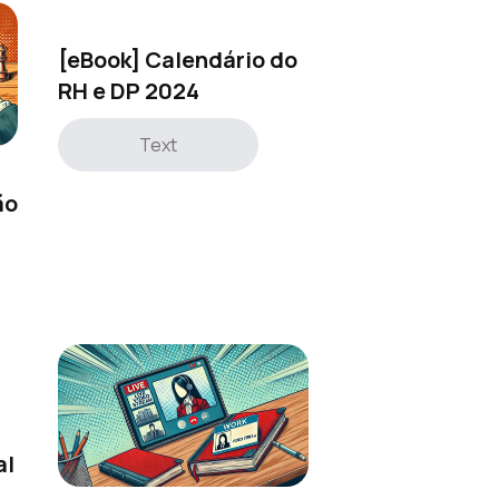
[eBook] Calendário do
RH e DP 2024
Text
o
ão
al