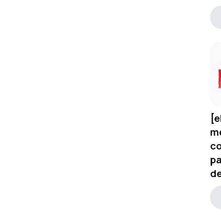
[e
me
co
pa
d
NR-1 e saúde mental: o novo
papel de RH e DP no
compliance