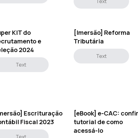
Text
per KIT do
[Imersão] Reforma
ecrutamento e
Tributária
eleção 2024
Text
Text
mersão] Escrituração
[eBook] e-CAC: confi
ntábil Fiscal 2023
tutorial de como
acessá-lo
Text