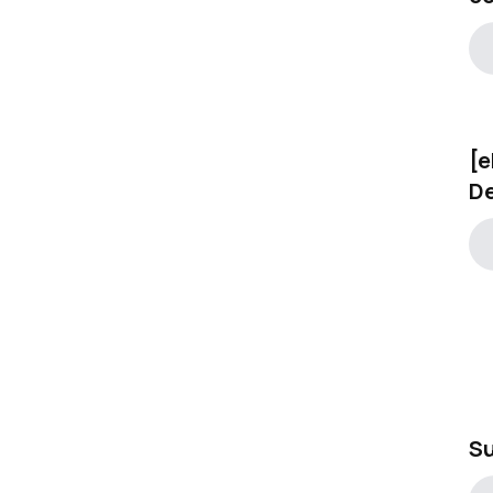
[e
D
Su