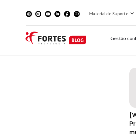
Material de Suporte
Gestão cont
No items found.
[W
P
No items found.
mu