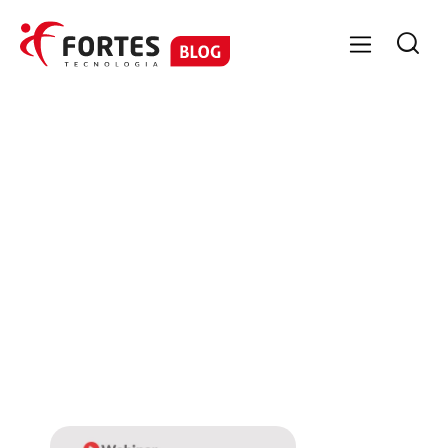

No items found.
No items
found.